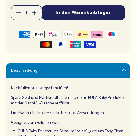
Anzahl
In den Warenkorb legen
Verringere
Erhöhe
die
die
Menge
Menge
für
für
BULA
BULA
Baby
Baby
Nachfüll-
Nachfüll-
Flasche
Flasche
750
750
Beschreibung
ml
ml
Nachfüllen statt wegschmeißen!
Spare Geld und Plastikmüll indem du deine BULA Baby Produkte
mit der Nachfüll-Flasche auffüllst.
Eine Nachfüll-Flasche reicht für 1.000 Anwendungen.
Geeignet zum Befüllen von:
BULA Baby Feuchttuch-Schaum "to-go" 50ml (im Easy Clean