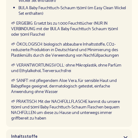
Wickel Set enthalten)
BULA Baby Feuchttuch-Schaum 150ml (im Easy Clean Wickel
Set enthalten)
🌱 ERGIEBIG: Ersetzt bis zu 1.000 Feuchttücher (NUR IN
VERBINDUNG mit der BULA Baby Feuchttuch Schaum 150ml
oder 50ml Flasche)
🌱 ÖKOLOGISCH: biologisch abbaubare Inhaltsstoffe, CO2-
reduzierte Produktion in Deutschland und Minimierung des
Plastikmülls durch die Verwendung von Nachfüllpackungen
🌱 VERANTWORTUNGSVOLL: ohne Mikroplastik, ohne Parfüm
und Ethylalkohol, Tierversuchsfrei
🌱 SANFT: mit pflegendem Aloe Vera, für sensible Haut und
Babypflege geeignet, dermatologisch getestet, einfache
Anwendung ohne Wasser
🌱 PRAKTISCH: Mit der NACHFÜLLFLASCHE kannst du unsere
150ml und 50ml Baby Feuchttuch-Schaum Flaschen bequem
NACHFÜLLEN um diese zu Hause und unterwegs immer
griffbereit zu haben
Inhaltsstoffe