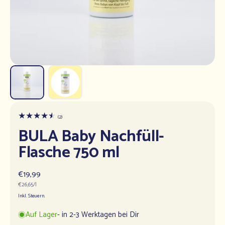
2
(2)
Bewertungen
BULA Baby Nachfüll-
insgesamt
Flasche 750 ml
Normaler
€19,99
Grundpreis
Preis
€26,65/l
Inkl. Steuern.
Auf Lager
- in 2-3 Werktagen bei Dir