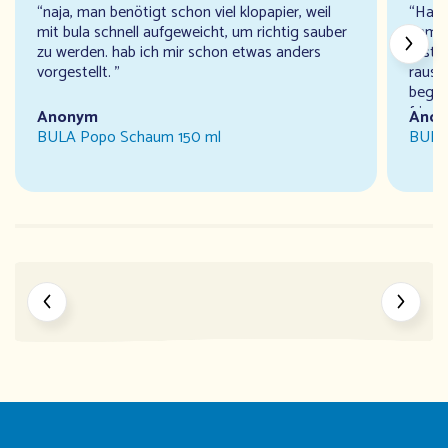
“naja, man benötigt schon viel klopapier, weil
“Hatte
mit bula schnell aufgeweicht, um richtig sauber
immer
zu werden. hab ich mir schon etwas anders
Erst w
vorgestellt. ”
raus, 
begei
frisch
Anonym
Andr
schitt
BULA Popo Schaum 150 ml
BULA 
man m
nicht
auch 